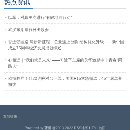
热点资讯
以军：对真主党进行“有限地面行动”
武汉东湖举行日出歌会
奋进强国路 阔步新征程｜总量连上台阶 结构优化升级——新中国
成立75周年经济发展成就综述
心相近｜“我们就是未来”——习近平主席的关怀激励中非青春“同
路人”
稳操胜券！歼20进驻对台一线，美国F15紧急撤离，45年后离开
前线
友情链接：
Powered by
蓝狮
@2013-2022
RSS地图
HTML地图