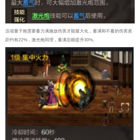
压缩量子炮需要蓄力满施放伤害才能最大化，蓄满和不蓄的伤害差
距约有22%，激光炮同理，蓄满后能提升30%。