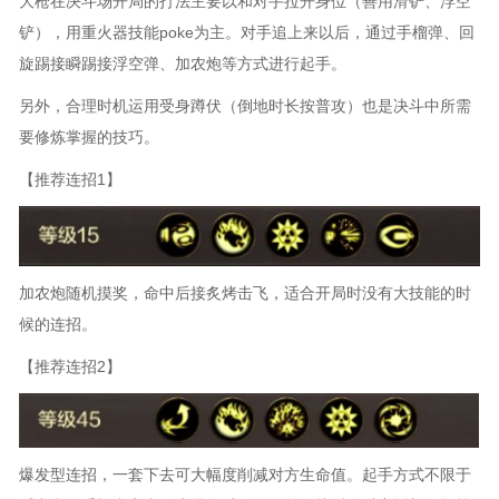
大枪在决斗场开局的打法主要以和对手拉开身位（善用滑铲、浮空
铲），用重火器技能poke为主。对手追上来以后，通过手榴弹、回
旋踢接瞬踢接浮空弹、加农炮等方式进行起手。
另外，合理时机运用受身蹲伏（倒地时长按普攻）也是决斗中所需
要修炼掌握的技巧。
【推荐连招1】
加农炮随机摸奖，命中后接炙烤击飞，适合开局时没有大技能的时
候的连招。
【推荐连招2】
爆发型连招，一套下去可大幅度削减对方生命值。起手方式不限于