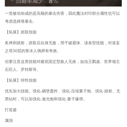
一觉被动加成的是高额的暴击伤害，因此魔法封印部分属性也可以
考虑选择堆暴击。
【拓展】抓取技能
炙烤和踏射，抓取后自身无敌，用于破霸体、读条型技能，对迷妄
之塔30层的寒冰人偶师有奇效。
但要注意这类技能对建筑固定型敌人无效，如虫王戮蛊、世界领主
石巨人、罗特斯等。
【拓展】特性技能
优先加大技能。强化-碉堡轰炸、强化-压缩量子炮、强化-踏射。无
黑钻时，可以加强化-激光炮和强化-量子爆弹。
打造篇
属强