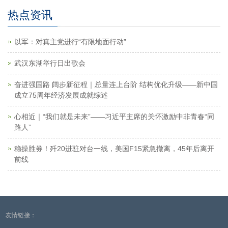
热点资讯
以军：对真主党进行“有限地面行动”
武汉东湖举行日出歌会
奋进强国路 阔步新征程｜总量连上台阶 结构优化升级——新中国
成立75周年经济发展成就综述
心相近｜“我们就是未来”——习近平主席的关怀激励中非青春“同
路人”
稳操胜券！歼20进驻对台一线，美国F15紧急撤离，45年后离开
前线
友情链接：