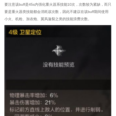
要注意该buff是45s内强化重火器系技能10次，次数较为紧缺，而只
要是重火器类技能都会消耗该次数，因此不建议在该buff期间使用
小火、机枪、加农炮、翼风漩裂之类的技能浪费次数。