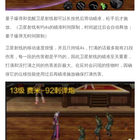
量子爆弹和觉醒卫星射线都可以长按然后滑动瞄准，松手后才施
放。（卫星射线有约4s的瞄准时间限制，时间超过后会自动释放；
量子爆弹无时间限制）
卫星射线的移动速度很慢，并且只持续4s，打满的话最多能有21段
伤害，每一段的伤害都是平均的，因此卫星射线的瞄准至关重要，
打满和没打满之间的伤害差距极大。在应对会闪现的怪物时，因确
保它的位移技能使用过后再瞄准施放确保打满伤害。